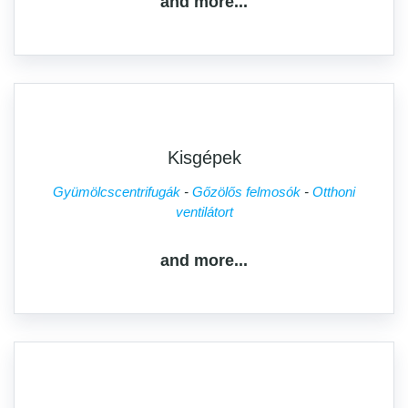
and more...
Kisgépek
Gyümölcscentrifugák
Gőzölős felmosók
Otthoni
ventilátort
and more...