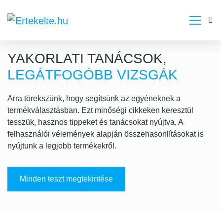
Skip
to
content
YAKORLATI TANÁCSOK,
LEGÁTFOGÓBB VIZSGÁK
Arra törekszünk, hogy segítsünk az egyéneknek a
termékválasztásban. Ezt minőségi cikkeken keresztül
tesszük, hasznos tippeket és tanácsokat nyújtva. A
felhasználói vélemények alapján összehasonlításokat is
nyújtunk a legjobb termékekről.
Minden teszt megtekintése