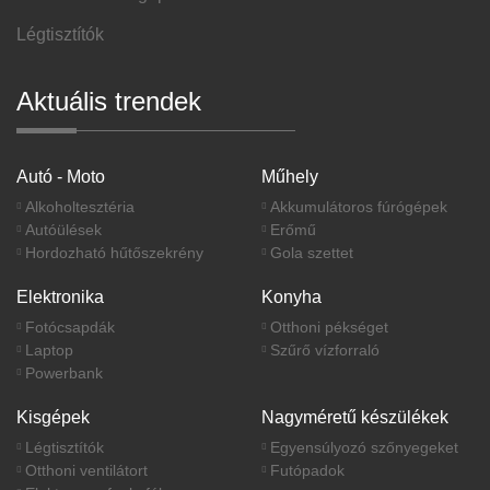
Légtisztítók
Aktuális trendek
Autó - Moto
Műhely
Alkoholtesztéria
Akkumulátoros fúrógépek
Autóülések
Erőmű
Hordozható hűtőszekrény
Gola szettet
Elektronika
Konyha
Fotócsapdák
Otthoni pékséget
Laptop
Szűrő vízforraló
Powerbank
Kisgépek
Nagyméretű készülékek
Légtisztítók
Egyensúlyozó szőnyegeket
Otthoni ventilátort
Futópadok