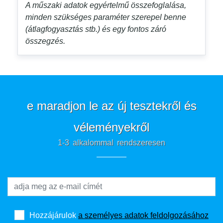
A műszaki adatok egyértelmű összefoglalása,
minden szükséges paraméter szerepel benne
(átlagfogyasztás stb.) és egy fontos záró
összegzés.
e maradjon le az új tesztekről és
véleményekről
1-3 alkalommal rendszeresen
Hozzájárulok
a személyes adatok feldolgozásához