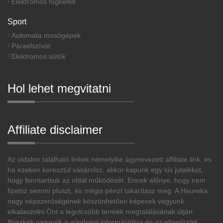
Elektromos fogkefék
Sport
Automata mosógépek
Páraelszívót
Elektromos sütők
Hol lehet megvitatni
Affiliate disclaimer
Az oldalon található linkek némelyike úgynevezett affiliate link, és
ha ezeken keresztül vásárolsz, akkor kapunk egy kis jutalékot,
hogy fenntartsuk az oldal működését. Ennek előnye, hogy nem
fizetsz semmi pluszt, és mégis pénzt takarítasz meg. A Heureka
nagy népszerűségének köszönhetően képesek vagyunk
elkalauzolni Önt a legolcsóbb termék megtalálásának útján.
Büszkék vagyunk a minőségi információkra és az ellenőrzött