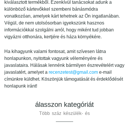
kiválasztott termékből. Ezenkívül tanácsokat adunk a
különböző kártevőkkel szembeni bánásmódra
vonatkozóan, amelyek kárt tehetnek az Ön ingatlanában.
Végül, de nem utolsósorban igyekszünk hasznos
információkkal szolgálni arról, hogy miként tud jobban
vigyázni otthonára, kertjére és háza környékére.
Ha kihagyunk valami fontosat, amit szívesen látna
honlapunkon, nyitottak vagyunk véleményére és
javaslataira. Hálásak lennénk bármilyen észrevételért vagy
javaslatért, amelyet a
recenzetest@gmail.com
e-mail
címünkre küldhet. Köszönjük támogatását és érdeklődését
honlapunk iránt!
álasszon kategóriát
Több száz készülék- és