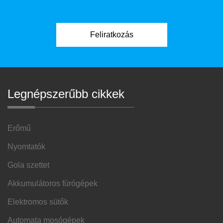
Legnépszerűbb cikkek
Erőmű
Nyomtatók
Gola szettet
Akkumulátoros fúrógépek
Elektromos sütők
Automata mosógépek